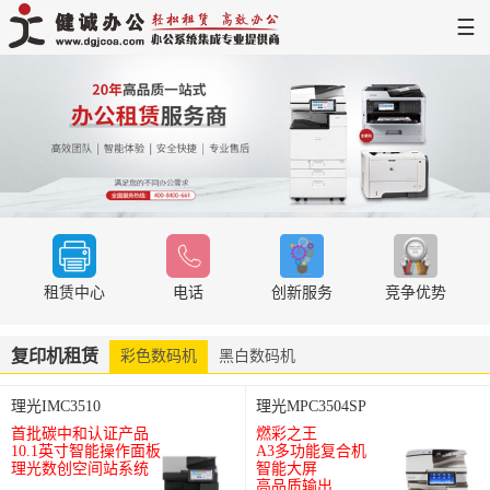
☰
网站首页
解决方案
新闻中心
服务支持
关于健诚
租赁中心
电话
创新服务
竞争优势
复印机租赁
彩色数码机
黑白数码机
理光IMC3510
理光MPC3504SP
首批碳中和认证产品
燃彩之王
10.1英寸智能操作面板
A3多功能复合机
理光数创空间站系统
智能大屏
高品质输出