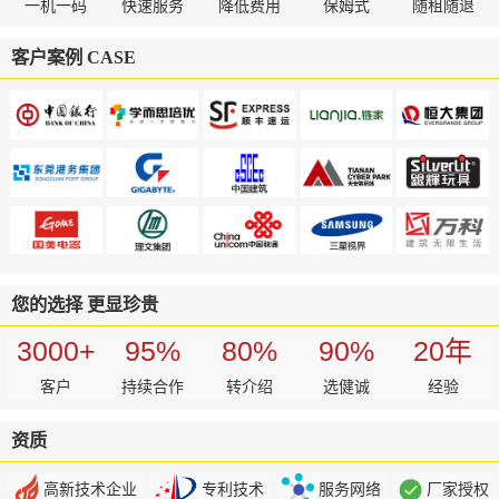
一机一码
快速服务
降低费用
保姆式
随租随退
客户案例 CASE
您的选择 更显珍贵
3000
+
95
%
80
%
90
%
20
年
客户
持续合作
转介绍
选健诚
经验
资质
高新技术企业
专利技术
服务网络
厂家授权