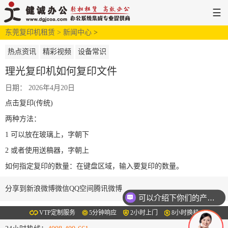
☰
东莞复印机租赁 >
网站首页
解决方案
新闻中心
>
新闻中心
服务支持
关于健诚
热点资讯
精彩视频
设备常识
理光复印机如何复印文件
日期： 2026年4月20日
点击复印(传统)
两种方法：
1 可以放在玻璃上，字朝下
2 或者使用送稿器，字朝上
如何指定复印的数量：在键盘区域，输入要复印的数量。
分享到
新浪微博
微信
QQ空间
腾讯微博
可以介绍下你们的产品么
VTP定制服务
5分钟响应
2小时上门
8小时换机