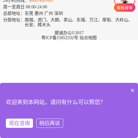
24小时热线：
4008-400-661
周一至周日 08:00-24:00
总部地址：东莞 惠州 广州 深圳
分部地址：南城、虎门、大朗、茶山、东城、万江、厚街、大岭山、
长安、樟木头
健诚办公©2017
粤ICP备15052332号
站点地图
×
欢迎来到本网站，请问有什么可以帮您？
在
线
报
现在咨询
稍后再说
修