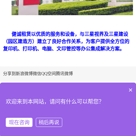
健诚租赁以优质的服务和设备，与三星视界及三星建设
（园区建造方）建立了良好合作关系，为客户提供全方位的
复印机、打印机、电脑、文印管控等办公集成解决方案。
分享到
新浪微博
微信
QQ空间
腾讯微博
VTP定制服务
5分钟响应
2小时上门
8小时换机
×
24小时热线：
4008-400-661
欢迎来到本网站，请问有什么可以帮您？
周一至周日 08:00-24:00
在
总部地址：东莞 惠州 广州 深圳
线
分部地址：南城、虎门、大朗、茶山、东城、万江、厚街、大岭山、
报
长安、樟木头
现在咨询
稍后再说
修
健诚办公©2017
粤ICP备15052332号
站点地图