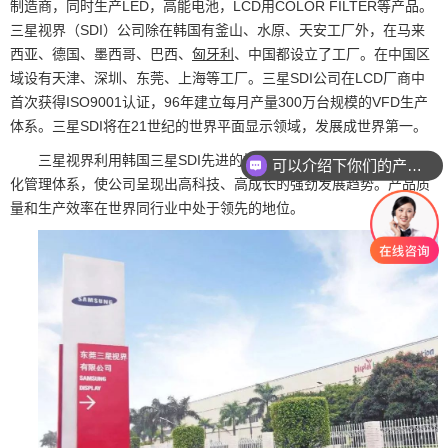
制造商，同时生产LED，高能电池，LCD用COLOR FILTER等产品。
三星视界（SDI）公司除在韩国有釜山、水原、天安工厂外，在马来
西亚、德国、墨西哥、巴西、
匈牙利
、中国都设立了工厂。在中国区
域设有天津、深圳、东莞、上海等工厂。三星SDI公司在LCD厂商中
首次获得ISO9001认证，96年建立每月产量300万台规模的VFD生产
体系。三星SDI将在21世纪的世界平面显示领域，发展成世界第一。
三星视界利用韩国三星SDI先进的技术设备，实行标准化、现代
可以介绍下你们的产品么
化管理体系，使公司呈现出高科技、高成长的强劲发展趋势。产品质
量和生产效率在世界同行业中处于领先的地位。