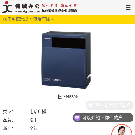
☰
弱电系统集成
网站首页
>
解决方案
电话广播
>
新闻中心
服务支持
关于健诚
松下NS300
现在有优惠活动吗
类型：
电话广播
可以介绍下你们的产品么
品牌：
松下
新旧：
全新