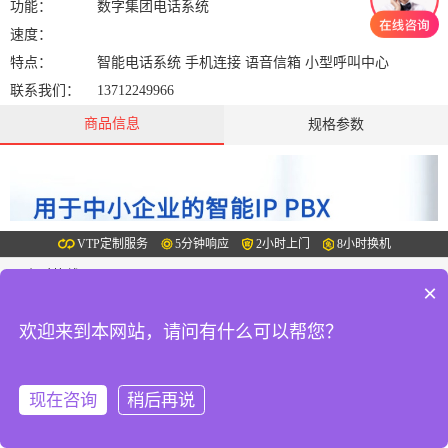
功能：
数字集团电话系统
速度：
特点：
智能电话系统 手机连接 语音信箱 小型呼叫中心
联系我们：
13712249966
商品信息
规格参数
VTP定制服务
5分钟响应
2小时上门
8小时换机
24小时热线：
4008-400-661
×
周一至周日 08:00-24:00
总部地址：东莞 惠州 广州 深圳
欢迎来到本网站，请问有什么可以帮您？
分部地址：南城、虎门、大朗、茶山、东城、万江、厚街、大岭山、
在
长安、樟木头
线
健诚办公©2017
报
粤ICP备15052332号
站点地图
现在咨询
稍后再说
修