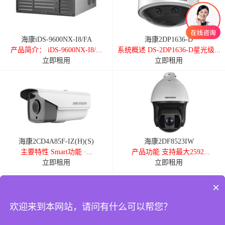
海康iDS-9600NX-I8/FA
海康2DP1636-D
产品简介： iDS-9600NX-I8/...
系统概述 DS-2DP1636-D星光级...
立即租用
立即租用
海康2CD4A85F-IZ(H)(S)
海康2DF8523IW
主要特性 Smart功能 ·...
产品功能 支持最大2592...
立即租用
立即租用
×
VTP定制服务
5分钟响应
2小时上门
8小时换机
24小时热线：
4008-400-661
欢迎来到本网站，请问有什么可以帮您？
周一至周日 08:00-24:00
在
总部地址：东莞 惠州 广州 深圳
线