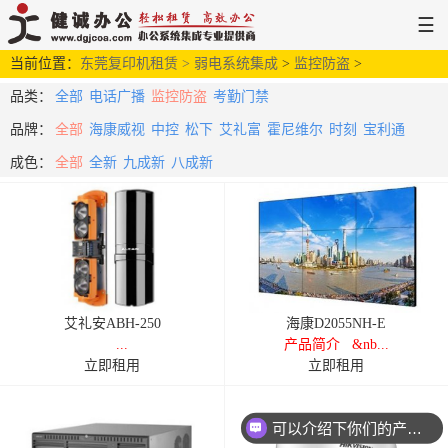
☰
当前位置：
网站首页
东莞复印机租赁 >
解决方案
弱电系统集成
新闻中心
>
服务支持
监控防盗
>
关于健诚
品类：
全部
电话广播
监控防盗
考勤门禁
品牌：
全部
海康威视
中控
松下
艾礼富
霍尼维尔
时刻
宝利通
成色：
全部
全新
九成新
八成新
艾礼安ABH-250
海康D2055NH-E
...
产品简介 &nb...
立即租用
立即租用
可以介绍下你们的产品么