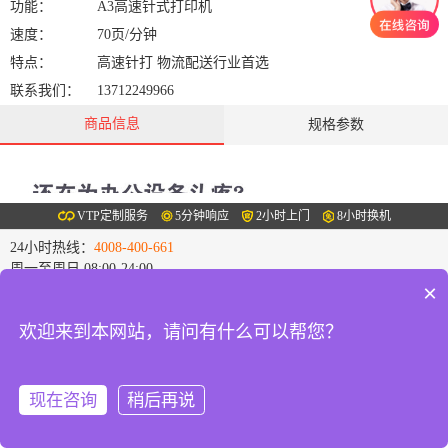
功能：
A3高速针式打印机
速度：
70页/分钟
特点：
高速针打 物流配送行业首选
联系我们：
13712249966
商品信息
规格参数
VTP定制服务
5分钟响应
2小时上门
8小时换机
24小时热线：
4008-400-661
周一至周日 08:00-24:00
×
总部地址：东莞 惠州 广州 深圳
分部地址：南城、虎门、大朗、茶山、东城、万江、厚街、大岭山、
长安、樟木头
欢迎来到本网站，请问有什么可以帮您？
在
健诚办公©2017
线
粤ICP备15052332号
站点地图
报
现在咨询
稍后再说
修