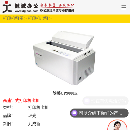
☰
打印机租赁
网站首页
>
打印机出租
解决方案
>
新闻中心
服务支持
关于健诚
映美CP9000K
现在有优惠活动吗
高速针式打印机出租
类型：
打印机出租
可以介绍下你们的产品么
品牌：
理光
新旧：
九成新