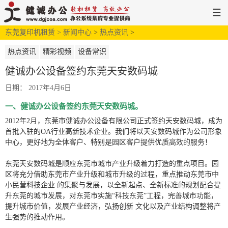
☰
东莞复印机租赁 >
网站首页
解决方案
新闻中心
>
新闻中心
热点资讯
>
服务支持
关于健诚
热点资讯
精彩视频
设备常识
健诚办公设备签约东莞天安数码城
日期： 2017年4月6日
一、健诚办公设备签约东莞天安数码城。
2012年2月，东莞市健诚办公设备有限公司正式签约天安数码城，成为
首批入驻的OA行业高新技术企业。我们将以天安数码城作为公司形象
中心，更好地为全体客户、特别是园区客户提供优质高效的服务！
东莞天安数码城是顺应东莞市城市产业升级着力打造的重点项目。园
区将充分借助东莞市产业升级和城市升级的过程，重点推动东莞市中
小民营科技企业 的集聚与发展，以全新起点、全新标准的规划配合提
升东莞的城市发展，对东莞市实施“科技东莞”工程，完善城市功能，
提升城市价值，发展产业经济，弘扬创新 文化以及产业结构调整将产
生强势的推动作用。