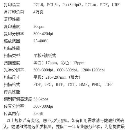
打印语言
PCL6，PCL5c，PostScript3，PCLm，PDF，URF
月打印负荷
4万页
复印性能
复印速度
20cpm
复印分辨率
300×420dpi
缩放范围
25-400%
扫描性能
扫描类型
平板+馈纸式
扫描速度
黑白：17ppm，彩色：13ppm
光学分辨率
300×300dpi，600×600dpi，1200×1200dpi
扫描尺寸
平板：216×297mm（最大）
扫描格式
PDF，JPG，RTF，TXT，BMP，PNG，TIFF
传真性能
调制解调器速度
33.6kbps
传真分辨率
300×300dpi
传真内存
250页
以上规格若有变化，恕不另行通知。如有租用需求请与健诚租赁确
认。健诚租赁精选优质机型，凭借二十年专业服务经验，为您提供最