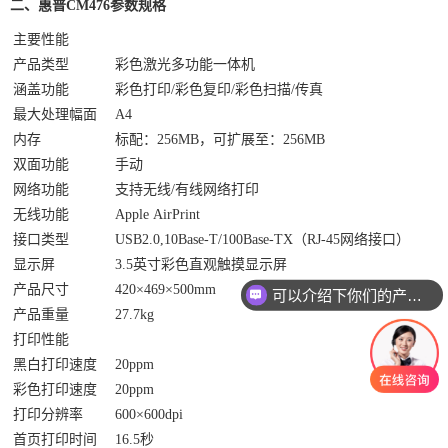
二、
惠普CM476
参数规格
主要性能
产品类型
彩色激光多功能一体机
涵盖功能
彩色打印/彩色复印/彩色扫描/传真
最大处理幅面
A4
内存
标配：256MB，可扩展至：256MB
双面功能
手动
网络功能
支持无线/有线网络打印
无线功能
Apple AirPrint
接口类型
USB2.0,10Base-T/100Base-TX（RJ-45网络接口）
显示屏
3.5英寸彩色直观触摸显示屏
产品尺寸
420×469×500mm
可以介绍下你们的产品么
产品重量
27.7kg
打印性能
黑白打印速度
20ppm
彩色打印速度
20ppm
打印分辨率
600×600dpi
首页打印时间
16.5秒