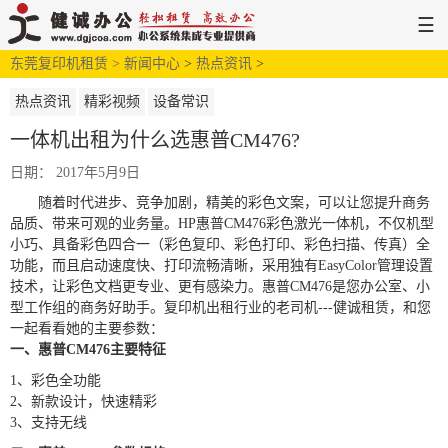
☰
东莞复印机租赁 >
网站首页
解决方案
新闻中心
>
新闻中心
热点资讯
>
服务支持
关于健诚
热点资讯
精彩视频
设备常识
一体机出租为什么选惠普CM476?
日期： 2017年5月9日
随着时代进步、竞争加剧，精美的彩色文案，可以让您提升商务
品质、带来可观的业务量。HP惠普CM476彩色激光一体机，不仅机型
小巧、具备彩色四合一（彩色复印、彩色打印、彩色扫描、传真）全
功能，而且启动速度快、打印流畅清晰，
采用独有EasyColor管理设置
技术，让彩色文档更专业、更有感染力。
惠普CM476
是您办公室、小
型工作组的商务好助手。复印机出租行业的老司机---健诚租赁，和您
一起看看她的主要参数：
一、惠普CM476主要特征
1、彩色全功能
2、新款设计，快速精彩
3、支持无线