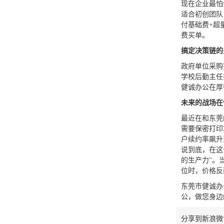
现在企业最怕
适合初创团队
付基础费+超
费买单。
搞定决策链的
政府单位采购
学校后勤主任
健诚办公在厚
未来的战场在
最近在和东莞
需要保密打印
户续约率飙升
说到底，在这
的生产力"。
位时，价格反
东莞市健诚办
公，做您身边
分享到
新浪微