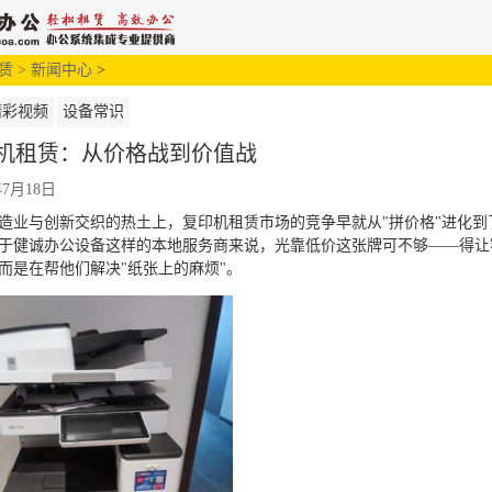
赁 >
新闻中心
解决方案
>
新闻中心
服务支持
精彩视频
设备常识
机租赁：从价格战到价值战
年7月18日
造业与创新交织的热土上，复印机租赁市场的竞争早就从"拼价格"进化到了
于健诚办公设备这样的本地服务商来说，光靠低价这张牌可不够——得让
而是在帮他们解决"纸张上的麻烦"。