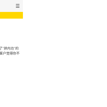
☰
关于健诚
"拼内功"的
客户觉得你不