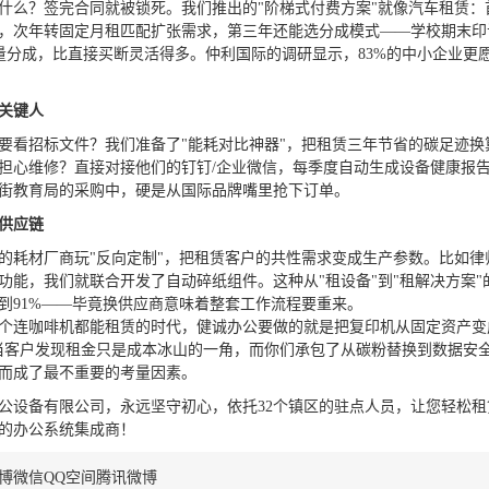
什么？签完合同就被锁死。我们推出的"阶梯式付费方案"就像汽车租赁：
，次年转固定月租匹配扩张需求，第三年还能选分成模式——学校期末印
量分成，比直接买断灵活得多。仲利国际的调研显示，83%的中小企业更
关键人
要看招标文件？我们准备了"能耗对比神器"，把租赁三年节省的碳足迹换
担心维修？直接对接他们的钉钉/企业微信，每季度自动生成设备健康报
街教育局的采购中，硬是从国际品牌嘴里抢下订单。
供应链
的耗材厂商玩"反向定制"，把租赁客户的共性需求变成生产参数。比如律
功能，我们就联合开发了自动碎纸组件。这种从"租设备"到"租解决方案"
到91%——毕竟换供应商意味着整套工作流程要重来。
个连咖啡机都能租赁的时代，健诚办公要做的就是把复印机从固定资产变
当客户发现租金只是成本冰山的一角，而你们承包了从碳粉替换到数据安
而成了最不重要的考量因素。
公设备有限公司，永远坚守初心，依托32个镇区的驻点人员，让您轻松租
的办公系统集成商！
博
微信
QQ空间
腾讯微博