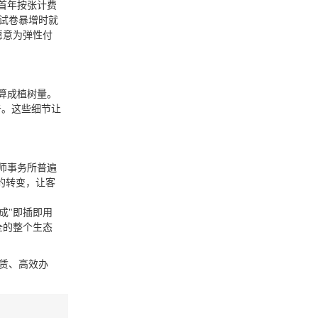
首年按张计费
试卷暴增时就
愿意为弹性付
算成植树量。
告。这些细节让
师事务所普遍
的转变，让客
成"即插即用
全的整个生态
赁、高效办