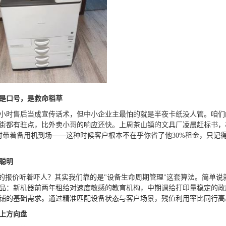
不是口号，是救命稻草
4小时售后当成宣传话术，但中小企业主最怕的就是半夜卡纸没人管。咱们
镇街都有驻点，比外卖小哥的响应还快。上周茶山镇的文具厂凌晨赶标书，
时带着备用机到场——这种时候客户根本不在乎你省了他30%租金，只记
聪明
%的报价听着吓人？其实我们靠的是"设备生命周期管理"这套算法。简单说
品：新机器前两年租给对速度敏感的教育机构，中期调给打印量稳定的政
铺的基础需求。通过精准匹配设备状态与客户场景，残值利用率比同行高出
上方向盘